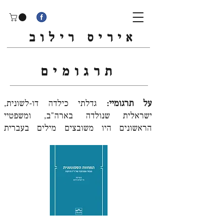
איריס רילוב
תרגומים
על תרגומיי:
גדלתי כילדה דו-לשונית,
ישראלית שנולדה בארה"ב, ומשפטיי
הראשונים היו משובצים מילים בעברית
ובאנגלית גם יחד. עם השנים התחזקה אחיזתי
בשפה העברית, שהיא עבורי שורש עמוק, אך
נותרה המשיכה למשחק המעברים בין
הלשונות, שמשלב עבורי אתגר אינטלקטואלי
ועונג יצירתי. עד 2024 התפרסמו עשרה
ספרים בתרגומי בשלל סוגות, ואני גאה בעיקר
על תרומתי בהעשרת מדף הספרים