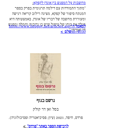
מחשבות על המפגש בין אוגדן לקפקא
:
"מתוך התמודדות עם דילמה תרגומית בפרק בספר
המנתח סיפור של קפקא, מציגה רילוב קריאה רגישה
ומעוררת מחשבה של דבריו של אוגדן, באמצעותה היא
מגלה את כוחו של טיפול שיש בו נדיבות וחמלה ומפגש
למאמר ה
https://www.hebpsy.net/articles.asp?
חי ואמיתי."
id=4050
שלם >
נרשם בגוף
בסל ואן דר קולק
פרדס, חיפה, 2021 (עיון; פסיכיאטריה ופסיכולוגיה).
לרכישת הספר באתר "פרדס"
>