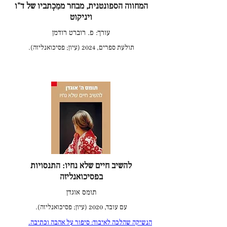
הפסיכואנליטי והפסיכולוגי בעברית. תרגומיי
המחווה הספונטנית, מבחר ממִכְתביו של ד"ו
ויניקוט
זכו לשבחים על הדיוק, הבהירות, הקריאוּת
בעברית וכן על התחדישים הלשוניים שלי
עורך: פ. רוברט רודמן
(למשל: "מצע הנפש" – כתרגום עברי למונח
תולעת ספרים, 2024 (עיון; פסיכואנליזה).
The Matrix of the Mind של תומס אוגדן
שהפך למטבע לשון שגור בשדה הפסיכואנליטי;
"קפֶּדֶת" כתרגום המונח Scrupulosity,
הפרעה אובססיבית המתבטאת בקפדנות-יתר
ביחס למצוות הדת, מתוך הספר "השטן נמצא
בפרטים הקטנים").
להשיב חיים שלא נחיו: התנסויות
בפסיכואנליזה
תומס אוגדן
עם עובד, 2020 (עיון; פסיכואנליזה).
הנשיקה שהלכה לאיבוד: סיפור על אהבה וכתיבה.