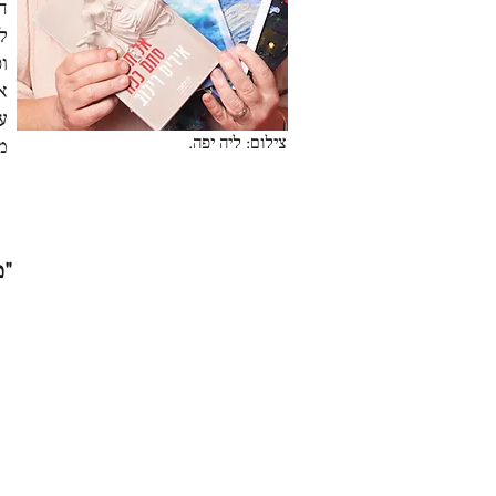
ה
ל
ו
א
ע
צילום: ליה יפה.
מז
"מ