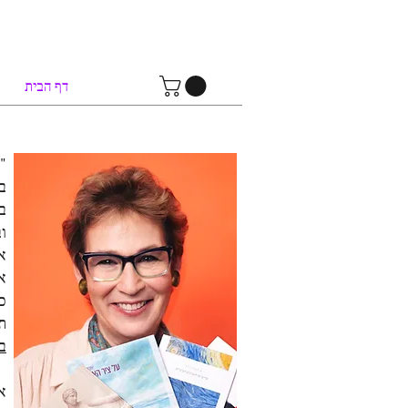
א
דף הבית
"
ב
ב
ו
א
א
כ
ת
ב
א