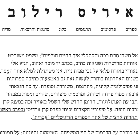
יריס רילוב
ספרים
פרסומים
תרגומים
בלוג
סדנאות והרצאות
מדיה
אל תשבי סתם ככה ותסתכלי איך החיים חולפים"; משפט משורבט
אותיות מרושלות ושגיאות כתיב, בכתב יד מוכר ואהוב, הגיע אלי
נעוריי באורח פלאי על גבי
מפית נייר
. אני משתדלת למלא אחר המֶסר,
בשנים האחרונות בוחרת לעשות זאת גם באמצעות כתיבה ספרותית.
ני פסיכולוגית קלינית, מתרגמת, משוררת וסופרת. עד כה הוצאתי
רבעה ספרי פרוזה ושירה, ופרסמתי סיפורים, שירים ומסות במבחר
תבי עת ואנתולוגיות. הרומן החדש שלי
חשמל באוויר
זכה במענק קרן
רבות חיפה. על סיפוריי הקצרים זכיתי בפרס קרן ארדיטי
ובפרס ראשון
תחרות ארצית של אתר הספרים הדיגיטליים "עברית"
.
ני כותבת על הדרמות של חיי המשפחה, האימהוּת והזוגיות; על תמורות