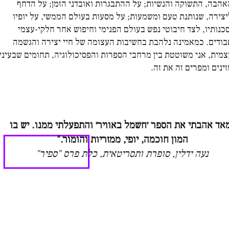
אהבה, התשוקה והנשיות; על ההתבגרות ואובדני הזמן; על הדחף
יצירה, שנותנת טעם ומשמעות; על מסעות בעולם הממשי, על יופיו
סכנותיו, לצד חיבוטי נפש בעולם הפנימי וחיפוש אחר חלקי-עצמי
בודים. כמאמינה נלהבת בחשיבות העצומה של חיי יצירה והגשמה
צמית, אני משוטטת בין מרחבי הספרות והפסיכולוגיה, תחומים שבעיניי
ינים ומפרים זה את זה.
אד אהבתי את הספר ׳חשמל באוויר׳ והתפעלתי ממנו. יש בו
המון חוכמה, יופי, ממזריות והומור."
נעה ידלין, סופרת ותסריטאית, כלת פרס "ספיר"