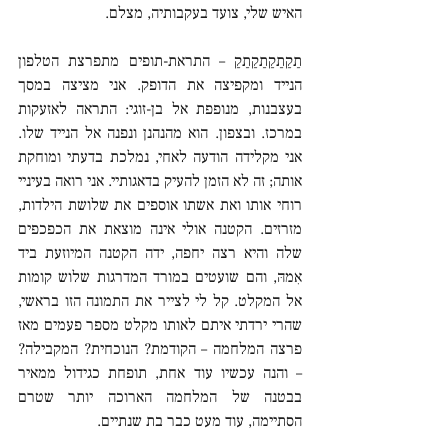
האיש שלי, צועד בעקבותיה, מצלם.  
תַקַתַקַתַקַתַקַ – התראת-תופים מתפרצת הטלפון 
הנייד ומקפיצה את הדופק. אני מציצה במסך 
בעצבנות, מנופפת אל בן-זוגי: התראה לאזעקות 
במרכז. ובצפון. הוא מהנהנן ונפנה אל הנייד שלו. 
אני מקלידה הודעה לאחי, נמלכת בדעתי ומוחקת 
אותה; זה לא הזמן להעיק בדאגותיי. אני רואה בעיניי 
רוחי אותו ואת אשתו אוספים את שלושת הילדות, 
מזרזים. הקטנה אולי אינה מוצאת את הכפכפים 
שלה והיא רצה יחפה, ידה הקטנה המיוזעת ביד 
אִמהּ, והם שועטים במורד המדרגות שלוש קומות 
אל המקלט. קל לי לצייר את התמונה הזו בראשי, 
שהרי ירדתי איתם לאותו מקלט מספר פעמים מאז 
פרצה המלחמה – הקודמת? הנוכחית? המקבילה? 
– והנה עכשיו עוד אחת, תופחת כגידול ממאיר 
בבטנה של המלחמה הארוכה יותר שטרם 
הסתיימה, עוד מעט כבר בת שנתיים.