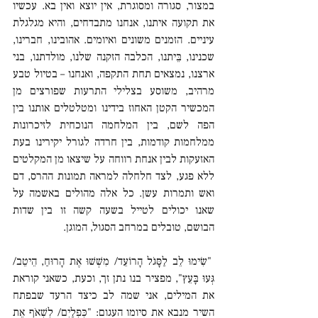
במצור, סגורה ומסוגרת, אין יוצא ואין בא. עכשיו 
את תקועה איתנו, אנחנו מתבדחים, והיא מגלגלת 
עיניים. הזמנים משונים ואיומים. אהובינו, חברינו, 
שכנינו, בֵּיתנו, הכלבה הזקנה שלנו, מולדתנו, בני 
ארצנו, נמצאים תחת התקפה, ואנחנו – בטיול טבע 
מרהיב, משוסע בצלילי התרעות שפורצים מן 
המכשיר הקטן האחוז בידינו ומטלטלים אותנו בין 
הפה לשם, בין המלחמה הנוכחית לזיכרונות 
ממלחמות קודמות, בין חרדה לגורל יקירינו בעת 
האזעקות לבין אנחת רווחה על שיצאו מן המקלטים 
ללא פגע, לצד חלחלה למראה תמונות ההרס, דם 
ואש ותמרות עשן. כל אלה מהולים באשמה על 
שאנו יכולים לטייל בשעה קשה זו בין שדות 
הבושם, טובלים במרחב הסגול, המוגן.
 "שִׂימוּ לֵב לַסָּגֹל הָרוֹעֵד/ מִשְׁשׁוּ אֶת הָרוּחַ, הֵיטֵב/ 
גְּעוּ בָּעֵץ", מפציר בנו נתן זך, וכעת, כשאני קוראת 
את המילים, אני שמה לב כיצד הרעד שבפתח 
השיר מנבא את סיומו העגום: "כִּפְלַיִם/ לִשְׁאֹף אֶת 