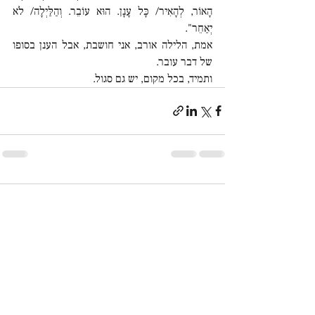
הָאוֹר, לְהָאִיר/ כָּל עָנָן. הוּא עוֹבֵר. וְהַלַּיְלָה/ לֹא 
יְאַחֵר".
אמת, הלילה אורב, אני חושבת, אבל הענן בסופו 
של דבר עובר.
ותמיד, בכל מקום, יש גם סגול.
2 תגובות
כתיבת תגובה...
החדשות ביותר