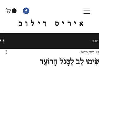
איריס רילוב
פוסט
23 ביוני 2025
שִׂימוּ לֵב לַסָּגֹל הָרוֹעֵד