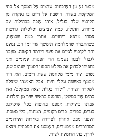
מבטי נע מן העדכונים שרצים על המסך אל בתי 
המלקטת בשדה, חושבת על היום בו נעקרה מן 
הקיבוץ שלה בגליל, אותו עזבה בבהילות עם 
מזוודה, חתולה, כמה עציצים וסלסלות גדושות 
צמחי מרפא ריחניים. אחרי כמה שבועות, 
כשהתברר שהמלחמה תימשך עוד זמן רב, נסענו 
יחד לקיבוץ לסיים את פינוי דירתה הקטנה. מעבר 
לגבול לבנון נשמעו הדי הפגזות עמומים ואני 
נחפזתי לבדוק את מקלט הבטון הסמוך שניצב שם, 
נטוש, עוד מימי מלחמת ששת הימים. הוא היה 
מטונף באשפה וגללי חיות, אבל האמנתי שיצלח 
למקרה הצורך. "ילדה בְּגָּדוֹת יצאה ממקלט/ ואין 
בתים עוד במשק", הזדמזם בראשי שיר מן הילדוּת. 
עבדנו ביעילות, אספנו בחופזה ככל שיכולנו: 
בגדים, ספרים, בדים רקומים, תמונות, כלי מטבח. 
העפנו מבט אחרון לפרידה בקירות העירומים 
המחוררים ממסמרים, העמסנו את המכונית ויצאנו 
לדרך, בתי הדומעת לצידי.