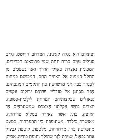
ופתאום הוא נגלה לעינינו, המרחב הרוטט, גלים 
סגולים נעים ברוח תחת שמי פרובאנס הבהירים. 
המכונית נעצרת בשולי הדרך ואנו נשפכים מן 
החלל הממוזג אל האוויר החם, המבושם בניחוח 
לבֶנדר כבד. אני מדשדשת בין התלמים המוגבהים, 
עפר מסתנן אל סנדליי. שיחים ירוקים זוקפים 
גבעולים שבקצותיהם תפרחת לילָכית-כסופה, 
יוצרים נחשי עקלתון עצומים שמשתרעים עד 
האופק. בתי, אשה צעירה במלוא פריחתה, 
מאושרת כילדה, משתופפת בין התפרחות, כמעט 
מתפלשת בהן, מרחרחת, מלטפת, קוטפת גבעול 
אחר גבעול, שוזרת לזֵר שהולך ותופח בידיה. אביה, 