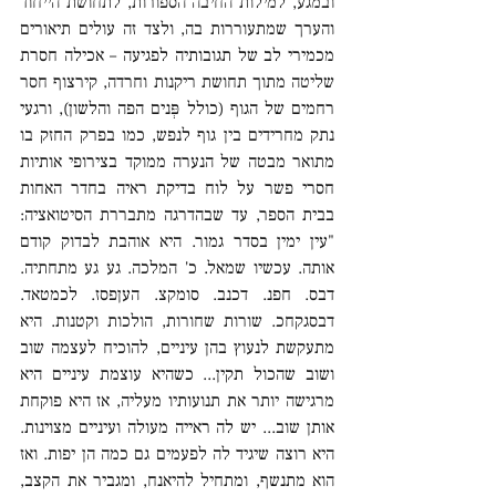
ובמגע, למילות החיבה הספורות, לתחושת הייחוד 
והערך שמתעוררות בה, ולצד זה עולים תיאורים 
מכמירי לב של תגובותיה לפגיעה – אכילה חסרת 
שליטה מתוך תחושת ריקנות וחרדה, קירצוף חסר 
רחמים של הגוף (כולל פְּנים הפה והלשון), ורגעי 
נתק מחרידים בין גוף לנפש, כמו בפרק החזק בו 
מתואר מבטה של הנערה ממוקד בצירופי אותיות 
חסרי פשר על לוח בדיקת ראיה בחדר האחות 
בבית הספר, עד שבהדרגה מתבררת הסיטואציה: 
"עין ימין בסדר גמור. היא אוהבת לבדוק קודם 
אותה. עכשיו שמאל. כ' המלכה. גע גע מתחתיה. 
דבס. חפנ. דכנב. סומקצ. העןפסז. לכמטאד. 
דבסגקחכ. שורות שחורות, הולכות וקטנות. היא 
מתעקשת לנעוץ בהן עיניים, להוכיח לעצמה שוב 
ושוב שהכול תקין... כשהיא עוצמת עיניים היא 
מרגישה יותר את תנועותיו מעליה, אז היא פוקחת 
אותן שוב... יש לה ראייה מעולה ועיניים מצוינות. 
היא רוצה שיגיד לה לפעמים גם כמה הן יפות. ואז 
הוא מתנשף, ומתחיל להיאנח, ומגביר את הקצב, 