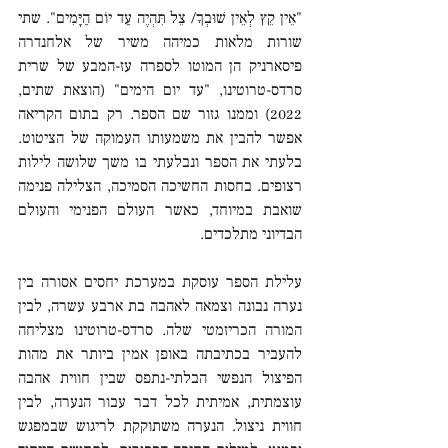
"אֵין קֵץ לְאֵין שׁוּבְךָ/ צֵל תִּהְיֶה עַד יוֹם הַיָּמִים". שתי 
שורות מלאות כמיהה משיר של אלחנדרה 
פיסארניק הן המוטו לספרה עז-המבע של שרית 
סרדס-טרוטינו, "עד יום הימים" (הוצאת שתים, 
2022) וממנו גזור שם הספר. רק בתום הקריאה 
אפשר להבין את משמעותו העמוקה של הציטוט. 
בלעתי את הספר ונבלעתי בו משך שלושה לילות 
רצופים. בחסות החשיכה הסמיכה, הצלילה פנימה 
שואבת במיוחד, כאשר העולם הפנימי והעולם 
הבדיוני מתלכדים.
עלילת הספר עוסקת במערכת יחסים אסורה בין 
נערה נבונה וצמאה לאהבה בת ארבע עשרה, לבין 
המורה הכריזמטי שלה. סרדס-טרוטינו מצליחה 
להעביר בכתיבתה באופן אמין ביותר את מהות 
הפיצול הנפשי הבלתי-נתפס שבין חווית אהבה 
עוצמתית, אמיתית לכל דבר עבור הנערה, לבין 
חווית ניצול. הנערה משתוקקת לריגוש שבמפגש 