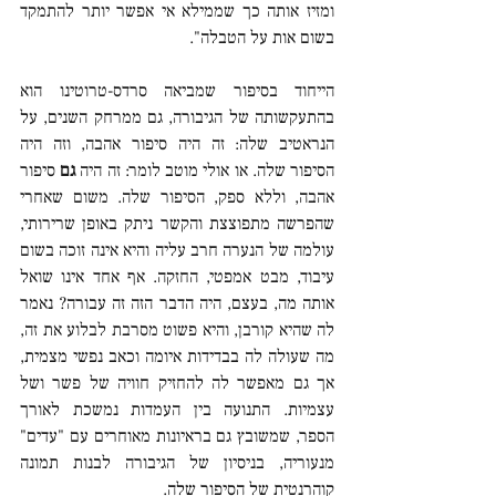
ומזיז אותה כך שממילא אי אפשר יותר להתמקד 
בשום אות על הטבלה".
הייחוד בסיפור שמביאה סרדס-טרוטינו הוא 
בהתעקשותה של הגיבורה, גם ממרחק השנים, על 
הנראטיב שלה: זה היה סיפור אהבה, וזה היה 
הסיפור שלה. או אולי מוטב לומר: זה היה 
גם
 סיפור 
אהבה, וללא ספק, הסיפור שלה. משום שאחרי 
שהפרשה מתפוצצת והקשר ניתק באופן שרירותי, 
עולמה של הנערה חרב עליה והיא אינה זוכה בשום 
עיבוד, מבט אמפטי, החזקה. אף אחד אינו שואל 
אותה מה, בעצם, היה הדבר הזה זה עבורה? נאמר 
לה שהיא קורבן, והיא פשוט מסרבת לבלוע את זה, 
מה שעולה לה בבדידות איומה וכאב נפשי מצמית, 
אך גם מאפשר לה להחזיק חוויה של פשר ושל 
עצמיות. התנועה בין העמדות נמשכת לאורך 
הספר, שמשובץ גם בראיונות מאוחרים עם "עדים" 
מנעוריה, בניסיון של הגיבורה לבנות תמונה 
קוהרנטית של הסיפור שלה.  